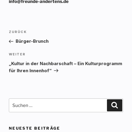
info@freunde-andertens.de
Beitragsnavigation
Vorheriger
ZURÜCK
Beitrag
Bürger-Brunch
Nächster
WEITER
Beitrag
„Kultur in der Nachbarschaft – Ein Kulturprogramm
für Ihren Innenhof“
Suchen
Suche
nach:
NEUESTE BEITRÄGE