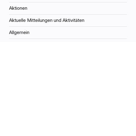
Aktionen
Aktuelle Mitteilungen und Aktivitäten
Allgemein
Ankündigungen
Berichte von unseren Aktivitäten
Kurse
offene Veranstaltung
Rückblick
Vorträge