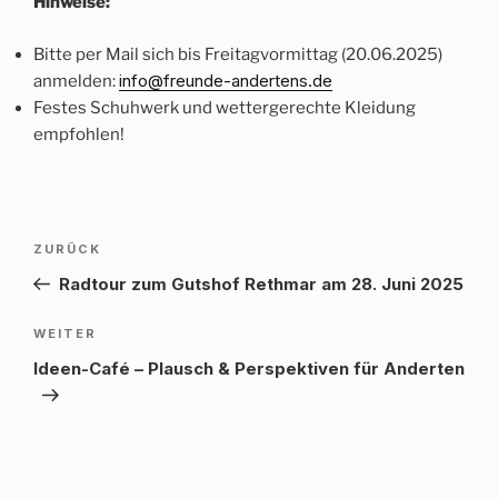
Hinweise:
Bitte per Mail sich bis Freitagvormittag (20.06.2025)
info@freunde-andertens.de
anmelden:
Festes Schuhwerk und wettergerechte Kleidung
empfohlen!
Beitragsnavigation
Vorheriger
ZURÜCK
Beitrag
Radtour zum Gutshof Rethmar am 28. Juni 2025
Nächster
WEITER
Beitrag
Ideen-Café – Plausch & Perspektiven für Anderten